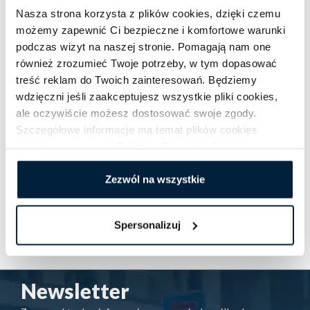
jeśli chcesz wiedzieć dokąd można podróżować.
Nasza strona korzysta z plików cookies, dzięki czemu
Dlatego polecamy je Twojej uwadze. Życzymy miłej
możemy zapewnić Ci bezpieczne i komfortowe warunki
podróży!
podczas wizyt na naszej stronie. Pomagają nam one
również zrozumieć Twoje potrzeby, w tym dopasować
treść reklam do Twoich zainteresowań. Będziemy
Pozostałe aktualności:
wdzięczni jeśli zaakceptujesz wszystkie pliki cookies,
ale oczywiście możesz dostosować swoje zgody.
Wyjazd służbowy – robimy to zawodowo!
Szczegółowe informacje ma temat plików cookies
Jak dojechać na lotnisko w Berlinie? 4 wygodne
znajdziesz w naszej
Polityce Prywatności
.
formy dojazdu
Zezwól na wszystkie
USA otwiera granice! To świetna wiadomość dla
turystów
Spersonalizuj
Newsletter