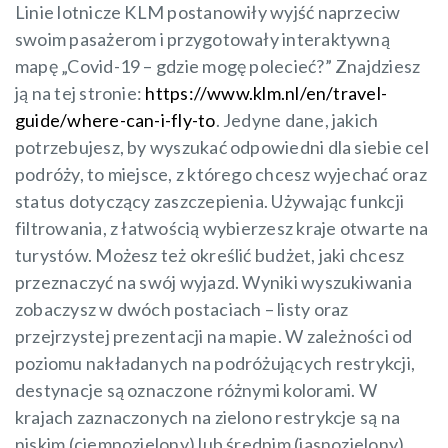
Linie lotnicze KLM postanowiły wyjść naprzeciw
swoim pasażerom i przygotowały interaktywną
mapę „Covid-19 – gdzie mogę polecieć?” Znajdziesz
ją na tej stronie:
https://www.klm.nl/en/travel-
guide/where-can-i-fly-to
. Jedyne dane, jakich
potrzebujesz, by wyszukać odpowiedni dla siebie cel
podróży, to miejsce, z którego chcesz wyjechać oraz
status dotyczący zaszczepienia. Używając funkcji
filtrowania, z łatwością wybierzesz kraje otwarte na
turystów. Możesz też określić budżet, jaki chcesz
przeznaczyć na swój wyjazd. Wyniki wyszukiwania
zobaczysz w dwóch postaciach – listy oraz
przejrzystej prezentacji na mapie. W zależności od
poziomu nakładanych na podróżujących restrykcji,
destynacje są oznaczone różnymi kolorami. W
krajach zaznaczonych na zielono restrykcje są na
niskim (ciemnozielony) lub średnim (jasnozielony)