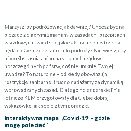
Marzysz, by podróżować jak dawniej? Chcesz być na
bieżąco z ciągłymi zmianami w zasadach i przepisach
wjazdowych i wiedzieć, jakie aktualne obostrzenia
będą na Ciebie czekać u celu podróży? Nie wiesz, czy
mimo śledzenia zmian na stronach rządów
poszczególnych państw, coś nie umknie Twojej
uwadze? To naturalne – od kiedy obowiązują
restrykcje sanitarne, trudno nadążamy za dynamiką
wprowadzanych zasad. Dlatego holenderskie linie
lotnicze KLM przygotowały dla Ciebie dobrą
wskazówkę, jak sobie z tym poradzić.
Interaktywna mapa „Covid-19 – gdzie
mogę polecieć”