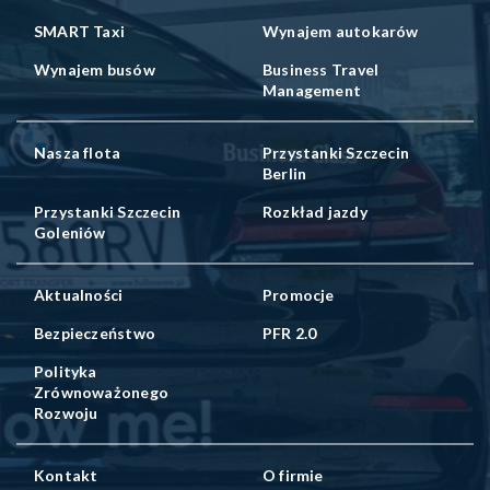
SMART Taxi
Wynajem autokarów
Wynajem busów
Business Travel
Management
Nasza flota
Przystanki Szczecin
Berlin
Przystanki Szczecin
Rozkład jazdy
Goleniów
Aktualności
Promocje
Bezpieczeństwo
PFR 2.0
Polityka
Zrównoważonego
Rozwoju
Kontakt
O firmie