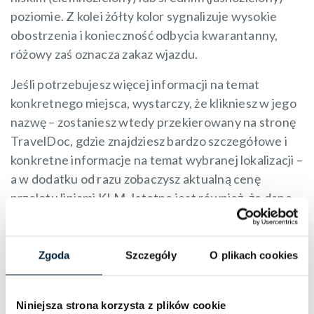
poziomie. Z kolei żółty kolor sygnalizuje wysokie
obostrzenia i konieczność odbycia kwarantanny,
różowy zaś oznacza zakaz wjazdu.
Jeśli potrzebujesz więcej informacji na temat
konkretnego miejsca, wystarczy, że klikniesz w jego
nazwę – zostaniesz wtedy przekierowany na stronę
TravelDoc, gdzie znajdziesz bardzo szczegółowe i
konkretne informacje na temat wybranej lokalizacji –
a w dodatku od razu zobaczysz aktualną cenę
przelotu liniami KLM. Istotne jest również, że dane
są na bieżąco aktualizowane. Interaktywna mapa w
chwili obecnej dostępna jest wyłącznie w dwóch
wersjach językowych: niderlandzkiej i angielskiej.
Zgoda
Szczegóły
O plikach cookies
Mapa łączy dane o obostrzeniach z siatką połączeń
KLM. Narzędzie może okazać się bardzo przydatne,
Niniejsza strona korzysta z plików cookie