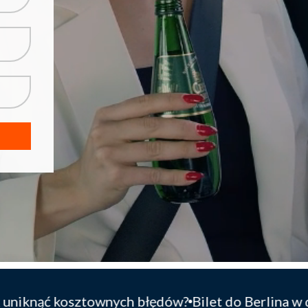
 błędów?
Bilet do Berlina w dwie strony za 49 zł –