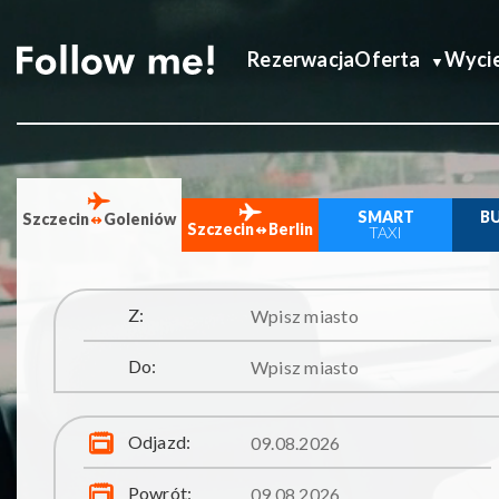
Rezerwacja
Oferta
Wycie
SMART
B
Szczecin
Goleniów
Szczecin
Berlin
TAXI
Z:
Do:
Odjazd:
Powrót: