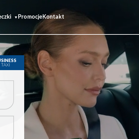
czki
Promocje
Kontakt
USINESS
TAXI