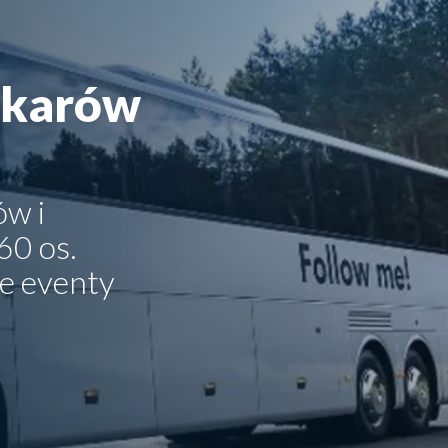
okarów
w i
60 os.
e eventy