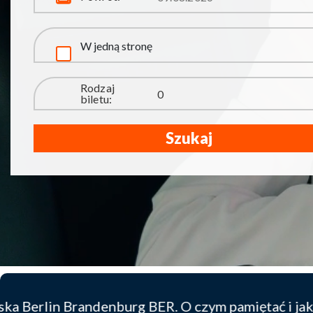
W jedną stronę
Rodzaj
biletu:
Szukaj
g BER. O czym pamiętać i jak uniknąć kosztownych