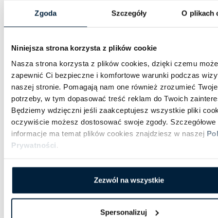
Skorzystaj z naszego
wynajmu autokarów i
Zgoda
Szczegóły
O plikach 
busów
, aby cieszyć się wygodą oraz spokojem
podczas przemieszczania się. Z nami każda
Niniejsza strona korzysta z plików cookie
podróż z lotniska i na lotnisko staje się
przyjemnością, której warto doświadczyć. Nasze
Nasza strona korzysta z plików cookies, dzięki czemu moż
zapewnić Ci bezpieczne i komfortowe warunki podczas wizy
zaangażowanie w jakość usług oraz elastyczne
naszej stronie. Pomagają nam one również zrozumieć Twoje
podejście do Twoich potrzeb to nasz sposób na
potrzeby, w tym dopasować treść reklam do Twoich zainter
budowanie zaufania i profesjonalizmu.
Będziemy wdzięczni jeśli zaakceptujesz wszystkie pliki cook
Jak wybrać najlepszą opcję
oczywiście możesz dostosować swoje zgody. Szczegółowe
informacje ma temat plików cookies znajdziesz w naszej
Pol
transferu na lotnisko?
Prywatności
.
Wybierając najlepszą opcję
transferu
lotniskowego na Szczecin i Berlin
, warto
Zezwól na wszystkie
zastanowić się nad swoimi potrzebami. Jeżeli
cenisz komfort i elastyczność,
usługi Business
Spersonalizuj
Taxi
mogą być idealnym wyborem. Dzięki nim