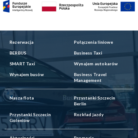
Rezerwacja
Połączenia liniowe
BERBUS
Business Taxi
SMART Taxi
Wynajem autokarów
Wynajem busów
Business Travel
Management
Nasza flota
Przystanki Szczecin
Berlin
Przystanki Szczecin
Rozkład jazdy
Goleniów
Aktualności
Promocje