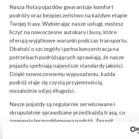
Nasza flota pojazdów gwarantuje komfort
podróży oraz bezpieczeństwo na każdym etapie
Twojej trasy. Wybierając nasze usługi, możesz
liczyć na nowoczesne autokary i busy, które
oferują wyjątkowe warunki podczas transportu.
Dbałość o szczegóły i pełna koncentracja na
potrzebach podróżujących sprawiają, że nasze
pojazdy spełniają najwyższe standardy jakości.
Dzięki nowoczesnemu wyposażeniu, każda
podróż staje się czystą przyjemnością,
niezależnie od jej długości.
Nasze pojazdy są regularnie serwisowane i
skrupulatnie sprawdzane przed każdą trasą, co
zapewnia bezproblemową podróż. Zespół
Follow me! pracuje nad tym, aby każdy przejazd
był jak najbardziej efektywny i komfortowy.