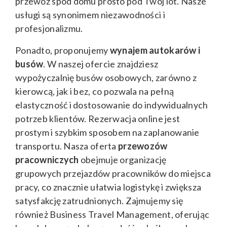
przewóz spod domu prosto pod Twój lot. Nasze
usługi są synonimem niezawodności i
profesjonalizmu.
Ponadto, proponujemy
wynajem autokarów i
busów
. W naszej ofercie znajdziesz
wypożyczalnię busów osobowych, zarówno z
kierowcą, jak i bez, co pozwala na pełną
elastyczność i dostosowanie do indywidualnych
potrzeb klientów. Rezerwacja online jest
prostym i szybkim sposobem na zaplanowanie
transportu. Nasza oferta
przewozów
pracowniczych
obejmuje organizację
grupowych przejazdów pracowników do miejsca
pracy, co znacznie ułatwia logistykę i zwiększa
satysfakcję zatrudnionych. Zajmujemy się
również Business Travel Management, oferując