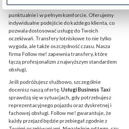
masz pewność, że dotrzesz na lotnisko
punktualnie i w pełnym komforcie. Oferujemy
indywidualne podejście do każdego klienta, co
pozwala dostosować usługę do Twoich
oczekiwań. Transfery lotniskowe to nie tylko
wygoda, ale także oszczędność czasu. Nasza
firma Follow me! zapewnia transfery, które
łączą profesjonalizm z najwyższym standardem
obsługi.
Jeśli podróżujesz służbowo, szczególnie
docenisz naszą ofertę.
Usługi Business Taxi
sprawdzą się w sytuacjach, gdy potrzebujesz
reprezentacyjnego pojazdu oraz dyskretnej i
fachowej obsługi. Follow me! gwarantuje, że
każdy przejazd będzie przebiegał zgodnie z
Twoimi oczekiwaniami. Niezależnie od tego, czy