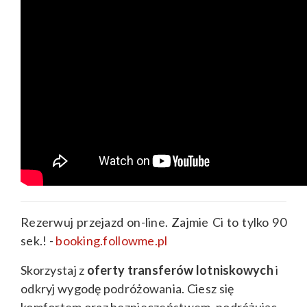
Rezerwuj przejazd on-line. Zajmie Ci to tylko 90
sek.! -
booking.followme.pl
Skorzystaj z
oferty transferów lotniskowych
i
odkryj wygodę podróżowania. Ciesz się