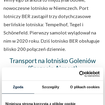
nowoczesne lotnisko w Niemczech. Port
lotniczy BER zastąpił trzy dotychczasowe
berlińskie lotniska: Tempelhof, Tegel i
Schönefeld. Pierwszy samolot wylądował na
nim w 2020 roku. Dziś lotnisko BER obsługuje
blisko 200 połączeń dziennie.
Transport na lotnisko Goleniów
(Szczecin Airport)
Autokary i busy Goleniów Szczecin i Szczecin
Goleniów kursują codziennie. W zależności od
Zgoda
Szczegóły
O plikach cookies
dnia, transferów na lotnisko jest nawet 10.
Rozkład jazdy naszych autokarów ułożony
Niniejsza strona korzysta z plików cookie