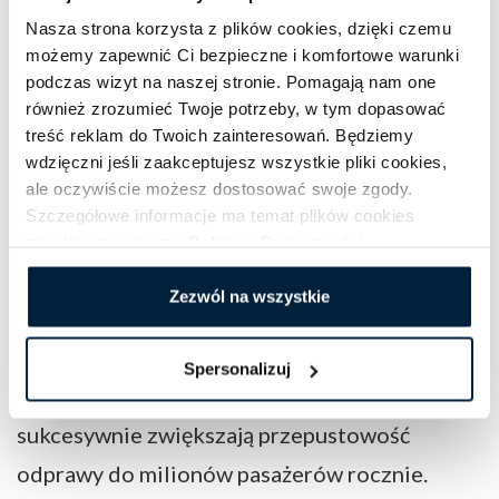
został w taki sposób, aby zgrać przejazdy z
Nasza strona korzysta z plików cookies, dzięki czemu
możemy zapewnić Ci bezpieczne i komfortowe warunki
najpopularniejszymi lotami (do Warszawy,
podczas wizyt na naszej stronie. Pomagają nam one
Norwegii, Wielkiej Brytanii i Irlandii).
również zrozumieć Twoje potrzeby, w tym dopasować
treść reklam do Twoich zainteresowań. Będziemy
Port Lotniczy Szczecin-Goleniów został
wdzięczni jeśli zaakceptujesz wszystkie pliki cookies,
ale oczywiście możesz dostosować swoje zgody.
przeniesiony 23 maja 1967 roku z lotniska
Szczegółowe informacje ma temat plików cookies
Szczecin Dąbie. W 1995 roku utworzono
znajdziesz w naszej
Polityce Prywatności
.
lotnicze przejście graniczne Szczecin-
Zezwól na wszystkie
Goleniów. Decyzja ta była niezbędna do
otworzenia pierwszego międzynarodowego
Spersonalizuj
połączenia lotniczego. Kolejne inwestycje
sukcesywnie zwiększają przepustowość
odprawy do milionów pasażerów rocznie.