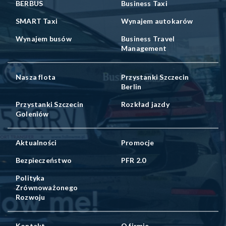
BERBUS
Business Taxi
SMART Taxi
Wynajem autokarów
Wynajem busów
Business Travel
Management
Nasza flota
Przystanki Szczecin
Berlin
Przystanki Szczecin
Rozkład jazdy
Goleniów
Aktualności
Promocje
Bezpieczeństwo
PFR 2.0
Polityka
Zrównoważonego
Rozwoju
Kontakt
O firmie