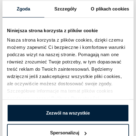
Ustalenie harmonogramu kursów
Zgoda
Szczegóły
O plikach cookies
Kalkulacja kosztów
Wdrożenie usługi
Niniejsza strona korzysta z plików cookie
Nasza strona korzysta z plików cookies, dzięki czemu
Przygotowanie szczegółowego
możemy zapewnić Ci bezpieczne i komfortowe warunki
rozkładu jazdy
podczas wizyt na naszej stronie. Pomagają nam one
również zrozumieć Twoje potrzeby, w tym dopasować
Oznakowanie przystanków
treść reklam do Twoich zainteresowań. Będziemy
Szkolenie kierowców
wdzięczni jeśli zaakceptujesz wszystkie pliki cookies,
ale oczywiście możesz dostosować swoje zgody.
Przewozy
Szczegółowe informacje ma temat plików cookies
znajdziesz w naszej
Polityce Prywatności
.
pracownicze w
Zezwól na wszystkie
Szczecinie i okolicach
Spersonalizuj
Świadczymy usługi transportowe na terenie: