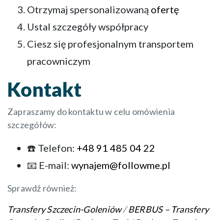
Otrzymaj spersonalizowaną
ofertę
Ustal szczegóły współpracy
Ciesz się profesjonalnym transportem
pracowniczym
Kontakt
Zapraszamy do kontaktu w celu omówienia
szczegółów:
☎️ Telefon:
+48 91 485 04 22
📧 E-mail:
wynajem@followme.pl
Sprawdź również:
Transfery Szczecin-Goleniów
/
BERBUS – Transfery