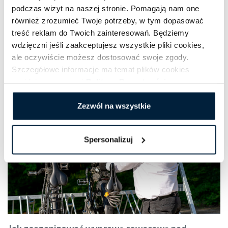
komfortowych busów
. Są one wyposażone w
podczas wizyt na naszej stronie. Pomagają nam one
specjalne przyczepki do transportu rowerów.
również zrozumieć Twoje potrzeby, w tym dopasować
Nieważne, z którego miejsca w Polsce rozpoczynasz
treść reklam do Twoich zainteresowań. Będziemy
podróż – Twój rower dojedzie bezpiecznie z Tobą
wdzięczni jeśli zaakceptujesz wszystkie pliki cookies,
nad morze.
ale oczywiście możesz dostosować swoje zgody.
Szczegółowe informacje ma temat plików cookies
znajdziesz w naszej
Polityce Prywatności
.
Zezwól na wszystkie
Spersonalizuj