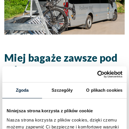
Miej bagaże zawsze pod
ręką
Zgoda
Szczegóły
O plikach cookies
Podczas wycieczek rowerowych kluczowym jest nie
tylko położenie samej trasy, ale również możliwość
wygodnego przewiezienia bagaży.
Niniejsza strona korzysta z plików cookie
Nasza strona korzysta z plików cookies, dzięki czemu
W tym celu oferujemy możliwość wynajęcia
możemy zapewnić Ci bezpieczne i komfortowe warunki