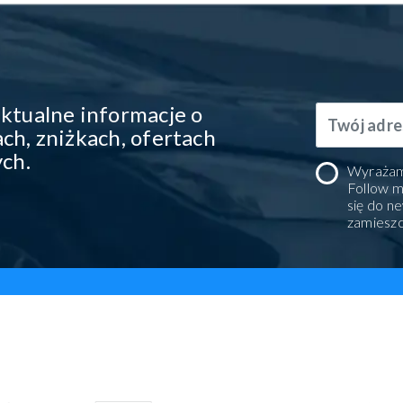
ktualne informacje o
ch, zniżkach, ofertach
ych.
Wyrażam
Follow m
się do n
zamiesz