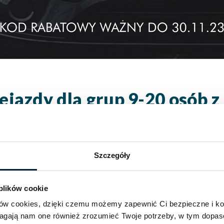
ejazdy dla grup 9-20 osób 
es
wynajem@followme.pl
– wpisz adres wyjazdu i miejsce 
je do rezerwacji.
wy.
Szczegóły
ATOWY –>
blackweeks
<– KOD 
 plików cookie
ików cookies, dzięki czemu możemy zapewnić Ci bezpieczne i k
magają nam one również zrozumieć Twoje potrzeby, w tym dopa