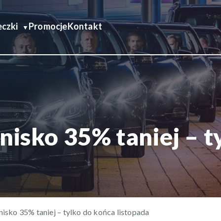
czki
Promocje
Kontakt
nisko 35% taniej – 
nisko 35% taniej – tylko do końca listopada