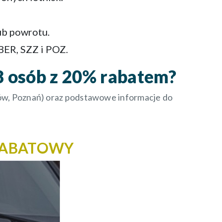
ub powrotu.
BER, SZZ i POZ.
8 osób z 20% rabatem?
niów, Poznań) oraz podstawowe informacje do
RABATOWY