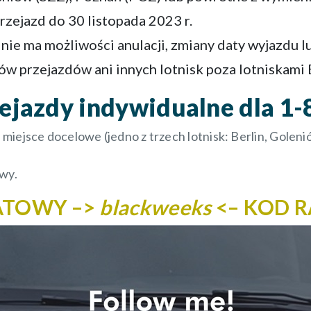
rzejazd do 30 listopada 2023 r.
nie ma możliwości anulacji, zmiany daty wyjazdu l
ów przejazdów ani innych lotnisk poza lotniskami 
ejazdy indywidualne dla 1-
i miejsce docelowe (jedno z trzech lotnisk: Berlin, Gole
owy.
ATOWY –>
blackweeks
<– KOD 