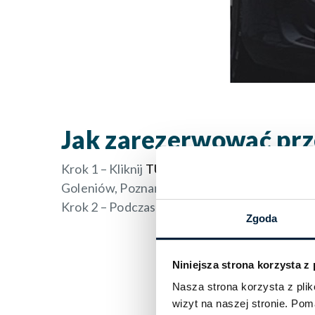
Jak zarezerwować prz
Krok 1 – Kliknij
TUTAJ
lub napisz maila na adr
Goleniów, Poznań) oraz podstawowe informac
Krok 2 – Podczas rezerwacji podaj kod rabato
Zgoda
KOD RAB
Niniejsza strona korzysta z
Nasza strona korzysta z pl
wizyt na naszej stronie. Po