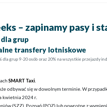
eks – zapinamy pasy i st
 dla grup
alne transfery lotniskowe
 dla grup 9-20 osób oraz 20% na wszystkie przejazdy ind
mach
SMART Taxi
.
może odbywać się w dowolnym terminie. W przypad
 kwietnia 2024 r.
leniów (SZZ), Poznań (POZ) lub powrotne z wymieni