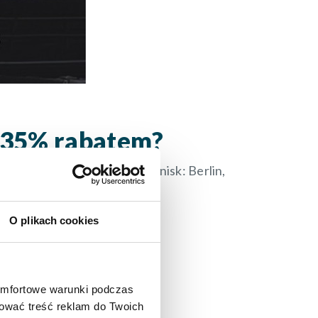
z 35% rabatem?
docelowe (jedno z trzech lotnisk: Berlin,
O plikach cookies
RABATOWY
omfortowe warunki podczas
sować treść reklam do Twoich