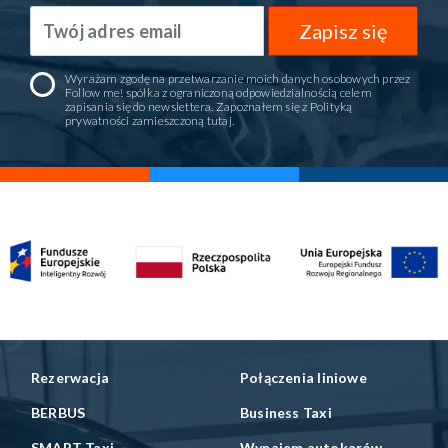
Zapisz się
Wyrażam zgodę na przetwarzanie moich danych osobowych przez
Follow me! spółka z ograniczoną odpowiedzialnością celem
zapisania się do newslettera. Zapoznałem się z Polityką
prywatności zamieszczoną
tutaj
.
Rezerwacja
Połączenia liniowe
BERBUS
Business Taxi
SMART Taxi
Wynajem autokarów