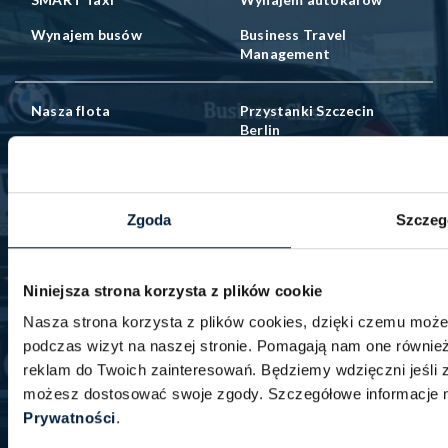
Wynajem busów
Business Travel
Management
Nasza flota
Przystanki Szczecin
Berlin
Przystanki Szczecin
Rozkład jazdy
Goleniów
Zgoda
Szczeg
Aktualności
Promocje
Bezpieczeństwo
PFR 2.0
Niniejsza strona korzysta z plików cookie
Polityka
Nasza strona korzysta z plików cookies, dzięki czemu moż
Zrównoważonego
podczas wizyt na naszej stronie. Pomagają nam one równie
Rozwoju
reklam do Twoich zainteresowań. Będziemy wdzięczni jeśli z
możesz dostosować swoje zgody. Szczegółowe informacje m
Kontakt
O firmie
Prywatności
.
Oferty pracy
Pomoc – FAQ