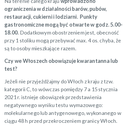
Na terenie całego kraju
wprowadzono
ograniczenia w działalności barów, pubów,
restauracji, cukierni i lodziarni. Punkty
gastronomiczne mogą być otwarte w godz. 5.00-
18.00.
Dodatkowym obostrzeniem jest, obecność
przy 1 stoliku mogą przebywać max. 4 os. chyba, że
są to osoby mieszkające razem.
Czy we Włoszech obowiązuje kwarantanna lub
test?
Jeżeli nie przyjeżdżajmy do Włoch z kraju z tzw.
kategorii C, to wówczas pomiędzy 7 a 15 stycznia
2021 r. istnieje obowiązek przedstawienia
negatywnego wyniku testu wymazowego:
molekularnego lub antygenowego, wykonanego w
ciągu 48 h przed przekroczeniem granicy Włoch.