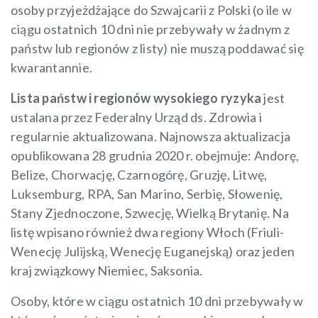
osoby przyjeżdżające do Szwajcarii z Polski (o ile w
ciągu ostatnich 10 dni nie przebywały w żadnym z
państw lub regionów z listy) nie muszą poddawać się
kwarantannie.
Lista państw i regionów wysokiego ryzyka
jest
ustalana przez Federalny Urząd ds. Zdrowia i
regularnie aktualizowana. Najnowsza aktualizacja
opublikowana 28 grudnia 2020 r. obejmuje: Andorę,
Belize, Chorwację, Czarnogórę, Gruzję, Litwę,
Luksemburg, RPA, San Marino, Serbię, Słowenię,
Stany Zjednoczone, Szwecję, Wielką Brytanię. Na
listę wpisano również dwa regiony Włoch (Friuli-
Wenecję Julijską, Wenecję Euganejską) oraz jeden
kraj związkowy Niemiec, Saksonia.
Osoby, które w ciągu ostatnich 10 dni przebywały w