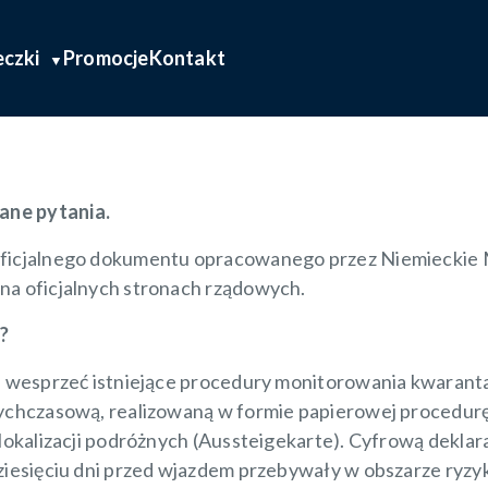
czech najczęściej zadawane pytania.
czki
Promocje
Kontakt
ane pytania.
 oficjalnego dokumentu opracowanego przez Niemieckie 
na oficjalnych stronach rządowych.
?
 i wesprzeć istniejące procedury monitorowania kwaran
tychczasową, realizowaną w formie papierowej procedurę 
 lokalizacji podróżnych (Aussteigekarte). Cyfrową dekla
dziesięciu dni przed wjazdem przebywały w obszarze ryzy