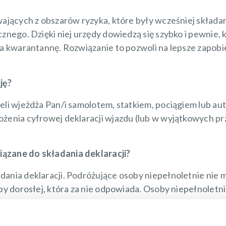
wających z obszarów ryzyka, które były wcześniej składan
znego. Dzięki niej urzędy dowiedzą się szybko i pewnie, 
 na kwarantannę. Rozwiązanie to pozwoli na lepsze zap
ję?
żeli wjeżdża Pan/i samolotem, statkiem, pociągiem lub 
ożenia cyfrowej deklaracji wjazdu (lub w wyjątkowych pr
iązane do składania deklaracji?
ania deklaracji. Podróżujące osoby niepełnoletnie nie m
oby dorosłej, która za nie odpowiada. Osoby niepełnoletn
cji wjazdu?