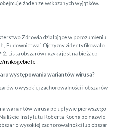
e obejmuje żaden ze wskazanych wyjątków.
isterstwo Zdrowia działające w porozumieniu
, Budownictwa i Ojczyzny zidentyfikowało
2. Lista obszarów ryzyka jest na bieżąco
e/risikogebiete
.
szaru występowania wariantów wirusa?
szarów o wysokiej zachorowalności i obszarów
ania wariantów wirusa po upływie pierwszego
 Na liście Instytutu Roberta Kocha po nazwie
 obszar o wysokiej zachorowalności lub obszar