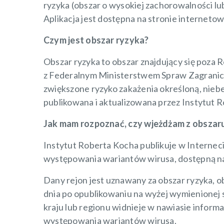
ryzyka (obszar o wysokiej zachorowalności l
Aplikacja jest dostępna na stronie interneto
Czym jest obszar ryzyka?
Obszar ryzyka to obszar znajdujący się poza
z Federalnym Ministerstwem Spraw Zagranic
zwiększone ryzyko zakażenia określoną, nieb
publikowana i aktualizowana przez Instytut 
Jak mam rozpoznać, czy wjeżdżam z obszar
Instytut Roberta Kocha publikuje w Internec
występowania wariantów wirusa, dostępną n
Dany rejon jest uznawany za obszar ryzyka, 
dnia po opublikowaniu na wyżej wymienionej s
kraju lub regionu widnieje w nawiasie informa
występowania wariantów wirusa.