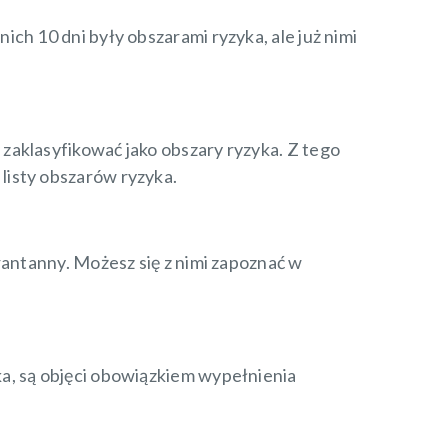
ch 10 dni były obszarami ryzyka, ale już nimi
zaklasyfikować jako obszary ryzyka. Z tego
listy obszarów ryzyka.
rantanny. Możesz się z nimi zapoznać w
a, są objęci obowiązkiem wypełnienia