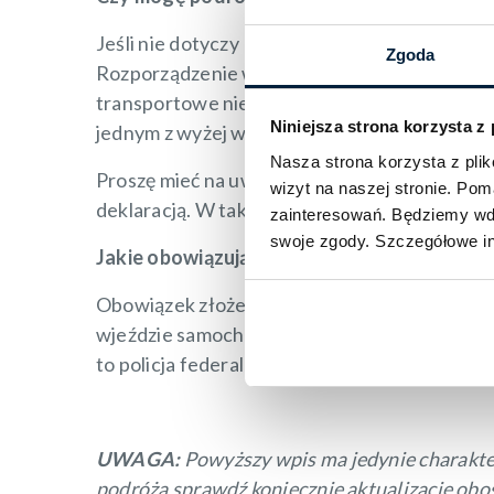
Jeśli nie dotyczy Pana/i żaden z powyższych 
Zgoda
Rozporządzenie w sprawie wjazdu do Niemiec 
transportowe nie mogą przewozić osób, które n
Niniejsza strona korzysta z
jednym z wyżej wymienionych wyjątków.
Nasza strona korzysta z pl
Proszę mieć na uwadze: w przypadku podania 
wizyt na naszej stronie. Po
deklaracją. W takiej sytuacji przedsiębiorst
zainteresowań. Będziemy wdz
swoje zgody. Szczegółowe in
Jakie obowiązują zasady przy wjeździe sa
Obowiązek złożenia cyfrowej deklaracji wjazd
wjeździe samochodem. W pobliżu granicy orga
to policja federalna) może przeprowadzać wy
UWAGA:
Powyższy wpis ma jedynie charakter
podróżą sprawdź koniecznie aktualizację obos