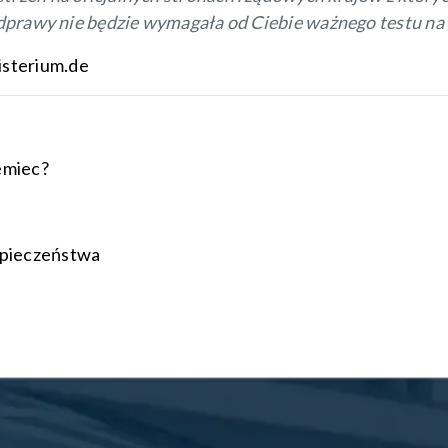
 odprawy nie będzie wymagała od Ciebie ważnego testu na
sterium.de
emiec?
zpieczeństwa