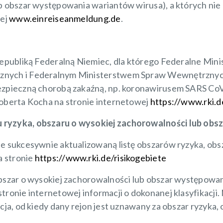
ub obszar występowania wariantów wirusa), a których ni
wej
www.einreiseanmeldung.de
.
 Republiką Federalną Niemiec, dla którego Federalne Min
znych i Federalnym Ministerstwem Spraw Wewnętrznych
ezpieczną chorobą zakaźną, np. koronawirusem SARS CoV-
Roberta Kocha na stronie internetowej
https://www.rki.d
u ryzyka, obszaru o wysokiej zachorowalności lub ob
ie sukcesywnie aktualizowaną listę obszarów ryzyka, ob
a stronie
https://www.rki.de/risikogebiete
obszar o wysokiej zachorowalności lub obszar występow
tronie internetowej informacji o dokonanej klasyfikacji.
cja, od kiedy dany rejon jest uznawany za obszar ryzyka,