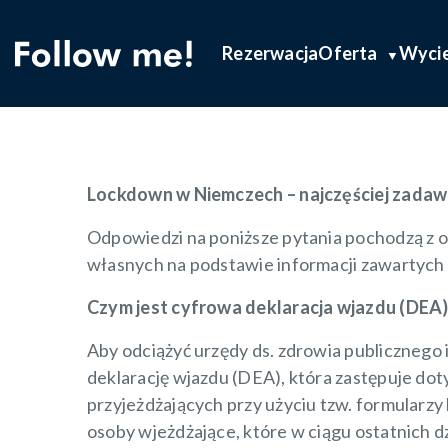
Follow me!
Aktualności
Lockdown w Niem
Rezerwacja
Oferta
Wycie
Lockdown w Niemczech – najczęściej zadaw
Odpowiedzi na poniższe pytania pochodzą z
własnych na podstawie informacji zawartych 
Czym jest cyfrowa deklaracja wjazdu (DEA)
Aby odciążyć urzędy ds. zdrowia publicznego
deklarację wjazdu (DEA), która zastępuje do
przyjeżdżających przy użyciu tzw. formularzy
osoby wjeżdżające, które w ciągu ostatnich 