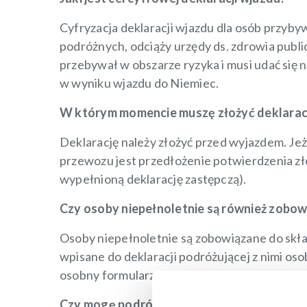
Cyfryzacja deklaracji wjazdu dla osób przyby
podróżnych, odciąży urzędy ds. zdrowia public
przebywał w obszarze ryzyka i musi udać się
w wyniku wjazdu do Niemiec.
W którym momencie muszę złożyć deklarac
Deklarację należy złożyć przed wyjazdem. Je
przewozu jest przedłożenie potwierdzenia zł
wypełnioną deklarację zastępczą).
Czy osoby niepełnoletnie są również zobow
Osoby niepełnoletnie są zobowiązane do skład
wpisane do deklaracji podróżującej z nimi os
osobny formularz.
Czy mogę podróżować bez cyfrowej deklara