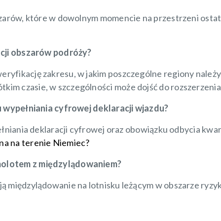
zarów, które w dowolnym momencie na przestrzeni ostatni
acji obszarów podróży?
yfikację zakresu, w jakim poszczególne regiony należy 
m czasie, w szczególności może dojść do rozszerzenia 
u wypełniania cyfrowej deklaracji wjazdu?
ełniania deklaracji cyfrowej oraz obowiązku odbycia kwa
a na terenie Niemiec?
molotem z międzylądowaniem?
ą międzylądowanie na lotnisku leżącym w obszarze ryzyk