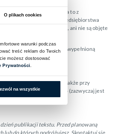
ej deklaracji wjazdu. Wynika to z
O plikach cookies
 Zgodnie z jego treścią przedsiębiorstwa
u lub deklaracji zastępczej, ani nie są objęte
omfortowe warunki podczas
my do czynienia z prawidłowo wypełnioną
sować treść reklam do Twoich
iście możesz dostosować
e Prywatności
.
rtu następuje wjazd, a więc także przy
ezwól na wszystkie
oli ruchu transgranicznego (zazwyczaj jest
dzień publikacji tekstu. Przed planowaną
h lub do których podróżujesz. Skontaktuj się