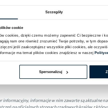
wyjątków, nie może być Pan/i przewożony/a bez wypełnion
Szczegóły
w sytuacji pandemii koronawirusa (BAnz AT 13.01.2021).
ie przedłożą dowodu w postaci cyfrowej deklaracji wjazd
 plików cookie
ików cookies, dzięki czemu możemy zapewnić Ci bezpieczne i k
informacji, które są ewidentnie nieprawidłowe, nie ma
magają nam one również zrozumieć Twoje potrzeby, w tym dopa
wa transportowe nie mogą Pana/i przewieźć.
ięczni jeśli zaakceptujesz wszystkie pliki cookies, ale oczyw
formacje ma temat plików cookies znajdziesz w naszej
Polityc
mochodem?
u występuje niezależnie od tego, jakim środkiem transpo
Spersonalizuj
Z
n, któremu powierzono przeprowadzanie policyjnej kontr
rywkowe kontrole i zażądać przedłożenia potwierdzenia.
 informacyjny, informacje w nim zawarte są aktualne na 
trzeń na oficjalnych stronach rządowych krajów z któryc