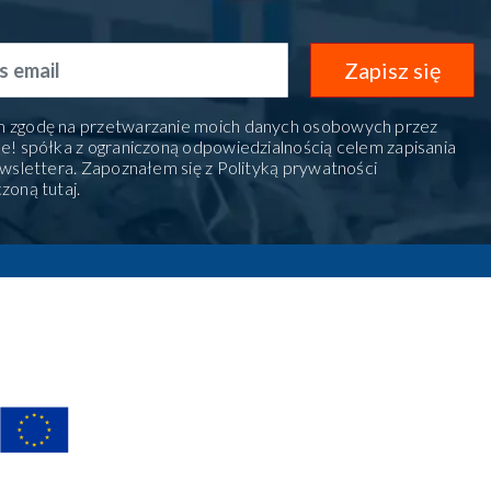
Zapisz się
 zgodę na przetwarzanie moich danych osobowych przez
e! spółka z ograniczoną odpowiedzialnością celem zapisania
ewslettera. Zapoznałem się z Polityką prywatności
czoną
tutaj
.