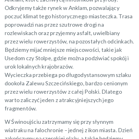
Odkryjemy także rynek w Anklam, pozwalający
poczuć klimat tego historycznego miasteczka. Trasa
poprowadzi nas przez szutrowe drogi na
rozlewiskach oraz przyjemny asfalt, uwielbiany
przez wielu rowerzystów, na pozostałych odcinkach.
Będziemy mijać mniejsze miejscowości, takie jak
Usedom czy Stolpe, gdzie można podziwiać spokój i
urok lokalnych krajobrazów.
Wycieczka przebiega po długodystansowym szlaku
dookoła Zalewu Szczecińskiego, bardzo cenionym
przez wielu rowerzystów z całej Polski. Dlatego
warto zaliczyć jeden z atrakcyjniejszych jego
fragmentów.
W Świnoujściu zatrzymamy się przy słynnym
wiatraku na falochronie – jednej z ikon miasta. Dzień
zakończymy na szerokiej plaży, a także będziemy