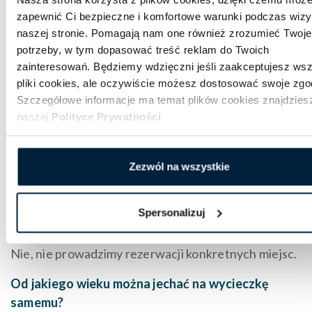
Należy pamiętać o odpowiednim ubraniu –
zapewnić Ci bezpieczne i komfortowe warunki podczas wizy
proponujemy na tzw. „cebulkę”, stopy i dłonie
naszej stronie. Pomagają nam one również zrozumieć Twoje
najszybciej się wychładzają, dobra
potrzeby, w tym dopasować treść reklam do Twoich
przeciwdeszczowa kurtka wskazana. Proponujemy
zainteresowań. Będziemy wdzięczni jeśli zaakceptujesz wsz
wziąć ze sobą prowiant, przekąski, wodę na drogę.
pliki cookies, ale oczywiście możesz dostosować swoje zgo
Będzie można zostawić rzeczy w busie. Na trasie są
Szczegółowe informacje ma temat plików cookies znajdzies
naszej
Polityce Prywatności
.
planowane przystanki na posiłek.
Czy wymagany jest dokument tożsamości?
Tak, przy wyjeździe zagranicznym należy go ze sobą
Zezwól na wszystkie
zabrać.
Spersonalizuj
Czy można zarezerwować konkretne miejsce w
busie/autokarze?
Nie, nie prowadzimy rezerwacji konkretnych miejsc.
Od jakiego wieku można jechać na wycieczkę
samemu?