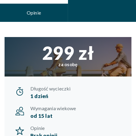
Opinie
299 zł
za osobę
Długość wycieczki
1 dzień
Wymagania wiekowe
od 15 lat
Opinie
Brak opinii