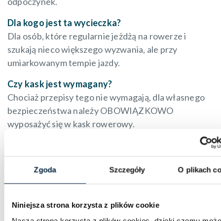
odpoczynek.
Dla kogo jest ta wycieczka?
Dla osób, które regularnie jeżdżą na rowerze i
szukają nieco większego wyzwania, ale przy
umiarkowanym tempie jazdy.
Czy kask jest wymagany?
Chociaż przepisy tego nie wymagają, dla własnego
bezpieczeństwa należy OBOWIĄZKOWO
wyposażyć się w kask rowerowy.
Co mam zabrać ze sobą?
Należy pamiętać o zabraniu zapasowej dętki,
Zgoda
Szczegóły
O plikach c
zestawu naprawczego oraz innych akcesoriów
potrzebnych do wymiany dętki i naprawy roweru,
jeżeli zajdzie taka potrzeba. Organizatorzy nie
Niniejsza strona korzysta z plików cookie
zapewniają wsparcia serwisowego podczas wyjazdu.
Nasza strona korzysta z plików cookies, dzięki czemu moż