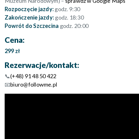
Muzeum Narodowym) –
sprawdź w Google Maps
Rozpoczęcie jazdy:
godz. 9:30
Zakończenie jazdy:
godz. 18:30
Powrót do Szczecina
godz. 20:00
Cena:
299 zł
Rezerwacje/kontakt:
📞
(+48) 91 48 50 422
📧
biuro@followme.pl