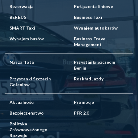
Rezerwacja
Połączenia liniowe
BERBUS
Business Taxi
SMART Taxi
Wynajem autokarów
Wynajem busów
Business Travel
Management
Nasza flota
Przystanki Szczecin
Berlin
Przystanki Szczecin
Rozkład jazdy
Goleniów
Aktualności
Promocje
Bezpieczeństwo
PFR 2.0
Polityka
Zrównoważonego
Rozwoju