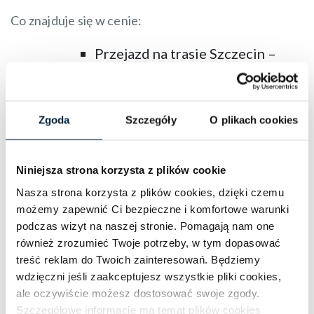
Co znajduje się w cenie:
Przejazd na trasie Szczecin –
Berlin – Szczecin
Opieka przewodnika
Zgoda
Szczegóły
O plikach cookies
Ubezpieczenie
Rezerwacje/kontakt:
Niniejsza strona korzysta z plików cookie
📞
(+48) 91 48 50 422
Nasza strona korzysta z plików cookies, dzięki czemu
📧
biuro@followme.pl
możemy zapewnić Ci bezpieczne i komfortowe warunki
podczas wizyt na naszej stronie. Pomagają nam one
Z racji wyjazdu zagranicznego, prosimy o
również zrozumieć Twoje potrzeby, w tym dopasować
zabranie ze sobą dokumentu tożsamości.
treść reklam do Twoich zainteresowań. Będziemy
wdzięczni jeśli zaakceptujesz wszystkie pliki cookies,
Sprawdź
regulamin wycieczki
ale oczywiście możesz dostosować swoje zgody.
Festiwal Świateł –
Szczegółowe informacje ma temat plików cookies