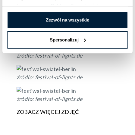
znajdziesz w naszej
Polityce Prywatności
.
Galeria
Zezwól na wszystkie
źródło: festival-of-lights.de
Spersonalizuj
źródło: festival-of-lights.de
źródło: festival-of-lights.de
źródło: festival-of-lights.de
ZOBACZ WIĘCEJ ZDJĘĆ