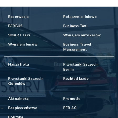
Rezerwacja
Połączenia liniowe
BERBUS
Business Taxi
SMART Taxi
Wynajem autokarów
Wynajem busów
Business Travel
Management
Nasza flota
Przystanki Szczecin
Berlin
Przystanki Szczecin
Rozkład jazdy
Goleniów
Aktualności
Promocje
Bezpieczeństwo
PFR 2.0
Polityka