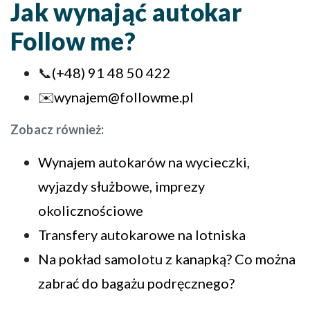
Jak wynająć autokar
Follow me?
📞
(+48) 91 48 50 422
✉️
wynajem@followme.pl
Zobacz również:
Wynajem autokarów na wycieczki,
wyjazdy służbowe, imprezy
okolicznościowe
Transfery autokarowe na lotniska
Na pokład samolotu z kanapką? Co można
zabrać do bagażu podręcznego?