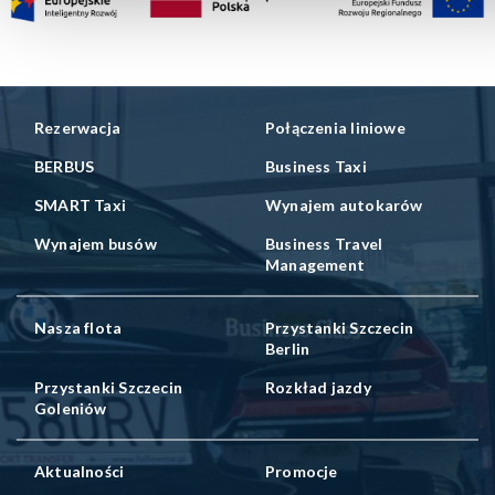
Rezerwacja
Połączenia liniowe
BERBUS
Business Taxi
SMART Taxi
Wynajem autokarów
Wynajem busów
Business Travel
Management
Nasza flota
Przystanki Szczecin
Berlin
Przystanki Szczecin
Rozkład jazdy
Goleniów
Aktualności
Promocje