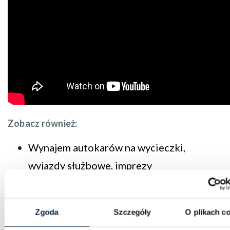
Zobacz również:
Wynajem autokarów na wycieczki,
wyjazdy służbowe, imprezy
okolicznościowe
Transfery autokarowe na lotniska
Zgoda
Szczegóły
O plikach c
Na pokład samolotu z kanapką? Co można