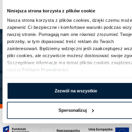
zabrać do bagażu podręcznego?
Niniejsza strona korzysta z plików cookie
Nasza strona korzysta z plików cookies, dzięki czemu moż
zapewnić Ci bezpieczne i komfortowe warunki podczas wizy
naszej stronie. Pomagają nam one również zrozumieć Twoje
Newsletter
potrzeby, w tym dopasować treść reklam do Twoich
Zawsze aktualne informacje o promocjach, zniżkach,
zainteresowań. Będziemy wdzięczni jeśli zaakceptujesz wsz
ofertach specjalnych.
pliki cookies, ale oczywiście możesz dostosować swoje zgo
Szczegółowe informacje ma temat plików cookies znajdzies
Zapisz się
naszej
Polityce Prywatności
.
Wyrażam zgodę na przetwarzanie moich danych osobowych przez
Follow me! spółka z ograniczoną odpowiedzialnością celem
zapisania się do newslettera. Zapoznałem się z Polityką
prywatności zamieszczoną
tutaj
.
Zezwól na wszystkie
Spersonalizuj