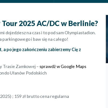
 Tour 2025 AC/DC w Berlinie?
mi dojedziesz na czas i to pod sam Olympiastadion.
a parkingowego i baw się na całego!
, a po jego zakończeniu zabierzemy Cię z
zy Trasie Zamkowej –
sprawdż w Google Maps
 Rondo Ułanów Podolskich
2025) ; 159 zł brutto cena regularna