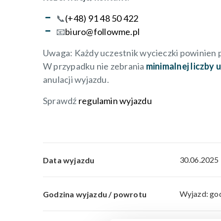
📞
(+48) 91 48 50 422
📧
biuro@followme.pl
Uwaga: Każdy uczestnik wycieczki powinien 
W przypadku nie zebrania
minimalnej liczby
anulacji wyjazdu.
Sprawdź
regulamin wyjazdu
30.06.2025
Data wyjazdu
Wyjazd: god
Godzina wyjazdu / powrotu