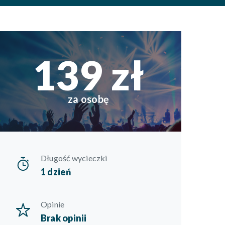
139 zł
za osobę
Długość wycieczki
1 dzień
Opinie
Brak opinii