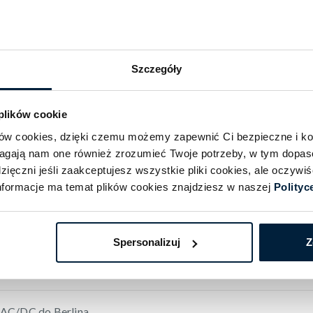
zatoczka autobusowa przy Trasie Zamkowej
 – Szczecin Zdroje, Rondo Ułanów Podolskich
Szczegóły
7:00 – Olympiastadion
 plików cookie
ików cookies, dzięki czemu możemy zapewnić Ci bezpieczne i k
magają nam one również zrozumieć Twoje potrzeby, w tym dopa
eniu koncertu
ięczni jeśli zaakceptujesz wszystkie pliki cookies, ale oczyw
formacje ma temat plików cookies znajdziesz w naszej
Polityc
zd ze Szczecina do Berlina na koncert Olympiastadion
 z Berlina do Szczecina
Spersonalizuj
Z
 AC/DC do Berlina