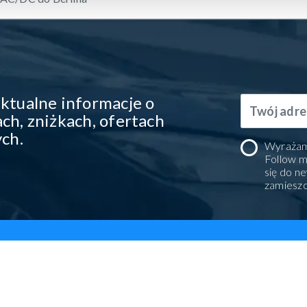
ktualne informacje o
ch, zniżkach, ofertach
ych.
Wyrażam
Follow m
się do n
zamiesz