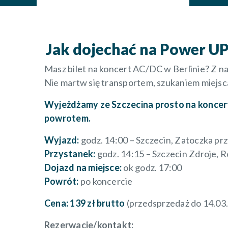
Jak dojechać na Power UP
Masz bilet na koncert AC/DC w Berlinie? Z na
Nie martw się transportem, szukaniem miejsc
Wyjeżdżamy ze Szczecina prosto na koncert
powrotem.
Wyjazd:
godz. 14:00 – Szczecin, Zatoczka pr
Przystanek:
godz. 14:15 – Szczecin Zdroje,
Dojazd na miejsce:
ok godz. 17:00
Powrót:
po koncercie
Cena:
139 zł brutto
(przedsprzedaż do 14.03.
Rezerwacje/kontakt: