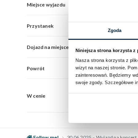
Szczecin, 
Miejsce wyjazdu
godz. 14:15
Przystanek
Zgoda
ok. godz. 1
Dojazd na miejsce
Niniejsza strona korzysta z
Nasza strona korzysta z pl
wizyt na naszej stronie. Po
Po zakończ
Powrót
zainteresowań. Będziemy wdz
swoje zgody. Szczegółowe in
Przeja
W cenie
Powrót
Follow me!
30.06.2025 – Wyjazd na koncert