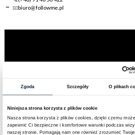
📧
biuro@followme.pl
Zgoda
Szczegóły
O plikach c
Niniejsza strona korzysta z plików cookie
Nasza strona korzysta z plików cookies, dzięki czemu moż
Uwaga: Każdy uczestnik wycieczki powinien
zapewnić Ci bezpieczne i komfortowe warunki podczas wizy
naszej stronie. Pomagają nam one również zrozumieć Twoje
posiadać
ważny
dowód osobisty lub paszport.