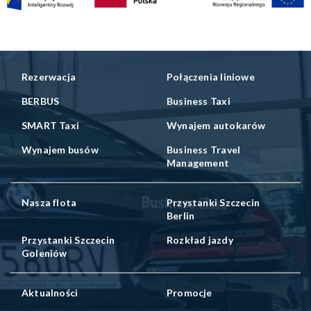
Rezerwacja
Połączenia liniowe
BERBUS
Business Taxi
SMART Taxi
Wynajem autokarów
Wynajem busów
Business Travel
Management
Nasza flota
Przystanki Szczecin
Berlin
Przystanki Szczecin
Rozkład jazdy
Goleniów
Aktualności
Promocje