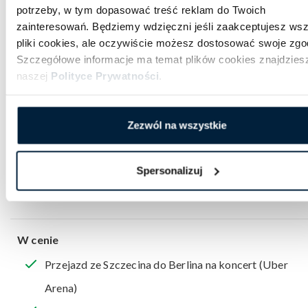
potrzeby, w tym dopasować treść reklam do Twoich
Sprawdź
regulamin wyjazdu
zainteresowań. Będziemy wdzięczni jeśli zaakceptujesz wsz
pliki cookies, ale oczywiście możesz dostosować swoje zgo
Szczegółowe informacje ma temat plików cookies znajdzies
naszej
Polityce Prywatności
.
Data i godzina wyjazdu
Zezwól na wszystkie
14 listopada 2026, godz. 14:00
Spersonalizuj
Miejsce wyjazdu
Szczecin, zatoczka autobusowa przy Trasie Zamkowej
W cenie
Przejazd ze Szczecina do Berlina na koncert (Uber
Arena)