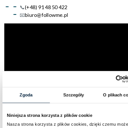
📞
(+48) 91 48 50 422
📧
biuro@followme.pl
Zgoda
Szczegóły
O plikach c
Niniejsza strona korzysta z plików cookie
Nasza strona korzysta z plików cookies, dzięki czemu moż