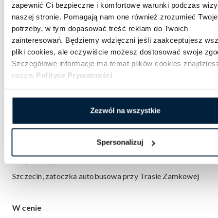
zapewnić Ci bezpieczne i komfortowe warunki podczas wizy
naszej stronie. Pomagają nam one również zrozumieć Twoje
Uwaga: Każdy uczestnik wycieczki powinien
potrzeby, w tym dopasować treść reklam do Twoich
posiadać
ważny
dowód osobisty lub paszport.
zainteresowań. Będziemy wdzięczni jeśli zaakceptujesz wsz
pliki cookies, ale oczywiście możesz dostosować swoje zgo
Sprawdź
regulamin wyjazdu
Szczegółowe informacje ma temat plików cookies znajdzies
naszej
Polityce Prywatności
.
Zezwól na wszystkie
Data i godzina wyjazdu
4 listopada 2026, godz. 14:30
Spersonalizuj
Miejsce wyjazdu
Szczecin, zatoczka autobusowa przy Trasie Zamkowej
W cenie