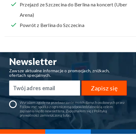
Przejazd ze Szczecina do Berlina na koncert (Uber
Arena)
Powrót z Berlina do Szczecina
Newsletter
Zawsze aktualne informacje o promocjach, zniżkach,
ofertach specjalnych.
Zapisz się
Wyrażam zgodę na przetwarzanie moich danych osobowych przez
Follow me! spółka z ograniczoną odpowiedzialnością celem
zapisania się do newslettera. Zapoznałem się z Polityką
prywatności zamieszczoną
tutaj
.