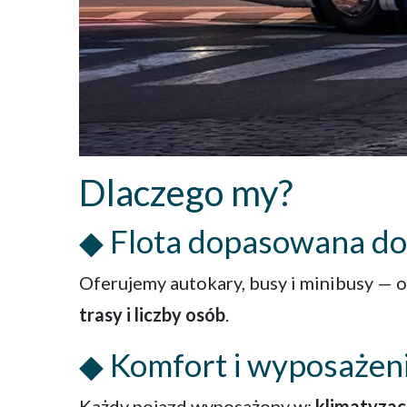
Dlaczego my?
◆ Flota dopasowana do
Oferujemy autokary, busy i minibusy —
trasy i liczby osób
.
◆ Komfort i wyposażen
Każdy pojazd wyposażony w:
klimatyzacj