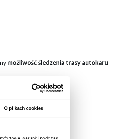
emy
możliwość śledzenia trasy autokaru
O plikach cookies
omfortowe warunki podczas