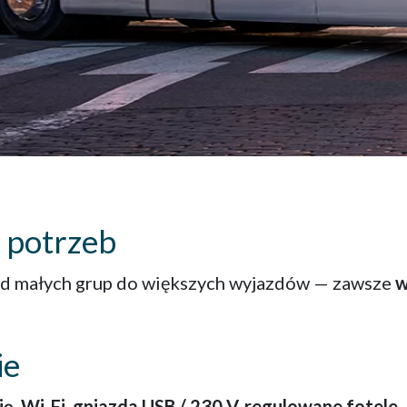
 potrzeb
 od małych grup do większych wyjazdów — zawsze
w
ie
ę, Wi-Fi, gniazda USB / 230 V, regulowane fotele
.