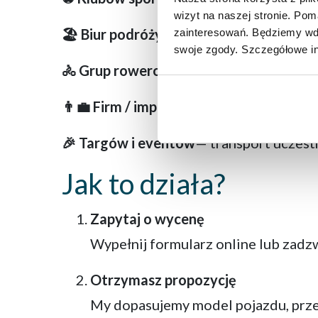
wizyt na naszej stronie. Po
🏖️ Biur podróży
— obsługa przewozowa 
zainteresowań. Będziemy wdz
swoje zgody. Szczegółowe in
🚴 Grup rowerowych / turystycznych
— 
👨‍💼 Firm / imprez firmowych
— konferen
🎉 Targów i eventów
— transport uczest
Jak to działa?
Zapytaj o wycenę
Wypełnij formularz online lub zadz
Otrzymasz propozycję
My dopasujemy model pojazdu, prze