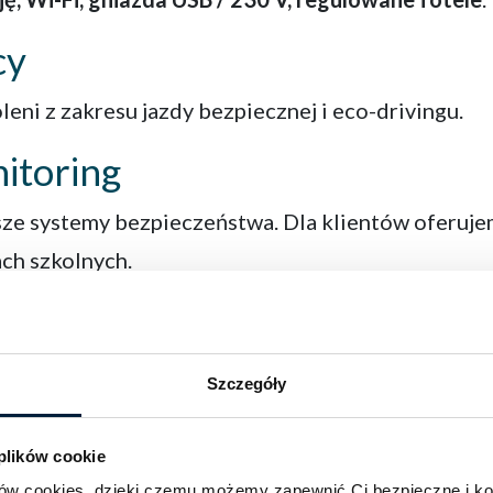
cy
eni z zakresu jazdy bezpiecznej i eco-drivingu.
itoring
ze systemy bezpieczeństwa. Dla klientów oferuj
ch szkolnych.
Szczegóły
eczki, wyjazdy integracyjne, zielone szkoły
 plików cookie
wody, turnieje
ików cookies, dzięki czemu możemy zapewnić Ci bezpieczne i k