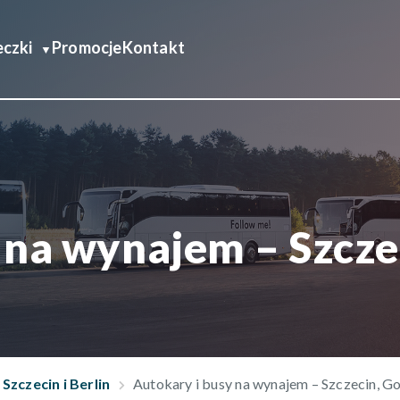
czki
Promocje
Kontakt
 na wynajem – Szcze
Szczecin i Berlin
Autokary i busy na wynajem – Szczecin, Go