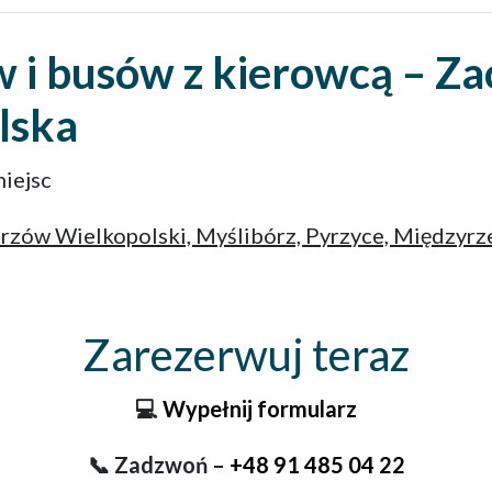
i busów z kierowcą – Za
lska
iejsc
rzów Wielkopolski, Myślibórz, Pyrzyce, Międzyrze
Zarezerwuj teraz
💻
Wypełnij formularz
📞 Zadzwoń –
+48 91 485 04 22