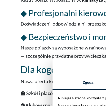
◆ Profesjonalni kierow
Doświadczeni, odpowiedzialni, przeszkol
◆ Bezpieczeństwo i mon
Nasze pojazdy są wyposażone w najnows
— szczególnie przydatne przy wycieczka
Dla kogo?
Nasza oferta kierowana jest do:
Zgoda
🏫 Szkół i placówek edukacyjnych
— wyci
Niniejsza strona korzysta z
⚽ Klubów sportowych
— transport na za
Nasza strona korzysta z pl