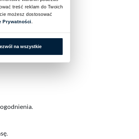
sować treść reklam do Twoich
iście możesz dostosować
e Prywatności
.
ezwól na wszystkie
dogodnienia.
sę.