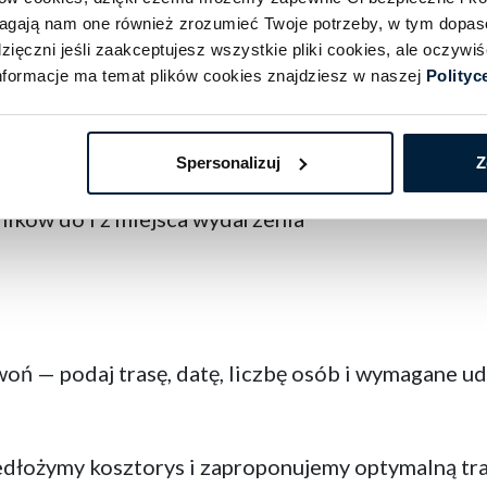
magają nam one również zrozumieć Twoje potrzeby, w tym dopa
w regionie
ięczni jeśli zaakceptujesz wszystkie pliki cookies, ale oczyw
formacje ma temat plików cookies znajdziesz w naszej
Polityc
transport z bagażami
cje, integracje, spotkania
Spersonalizuj
Z
ników do i z miejsca wydarzenia
woń — podaj trasę, datę, liczbę osób i wymagane u
dłożymy kosztorys i zaproponujemy optymalną tra