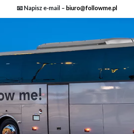
📧 Napisz e-mail –
biuro@followme.pl