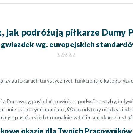
k, jak podróżują piłkarze Dumy 
 gwiazdek wg. europejskich standard
⭐️⭐️⭐️⭐️⭐️
przy autokarach turystycznych funkcjonuje kategoryzac
mają Portowcy, posiadać powinien: podwójne szyby, indyw
nikuchnię z gorącymi napojami, 90 cm odstępy między sied
ejsc pasażerskich (normalnie w takim autokarze jest aż 
tkowe okazje dla Twoich Pracowników 