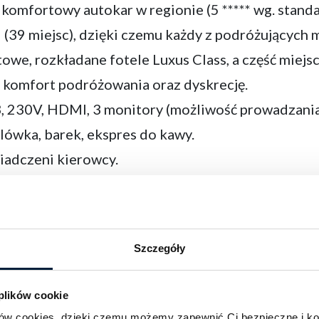
 komfortowy autokar w regionie (5 ***** wg. stand
(39 miejsc), dzięki czemu każdy z podróżujących m
e, rozkładane fotele Luxus Class, a część miejs
 komfort podróżowania oraz dyskrecję.
, 230V, HDMI, 3 monitory (możliwość prowadzania 
lówka, barek, ekspres do kawy.
iadczeni kierowcy.
g, zimne napoje, prasę.
Szczegóły
 plików cookie
ików cookies, dzięki czemu możemy zapewnić Ci bezpieczne i k