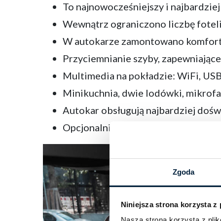
To najnowocześniejszy i najbardziej
Wewnątrz ograniczono liczbę foteli 
W autokarze zamontowano komfortow
Przyciemnianie szyby, zapewniające
Multimedia na pokładzie: WiFi, USB
Minikuchnia, dwie lodówki, mikrofa
Autokar obsługują najbardziej dośw
Opcjonalnie można zamówić: caterin
Zgoda
Niniejsza strona korzysta z
Nasza strona korzysta z pl