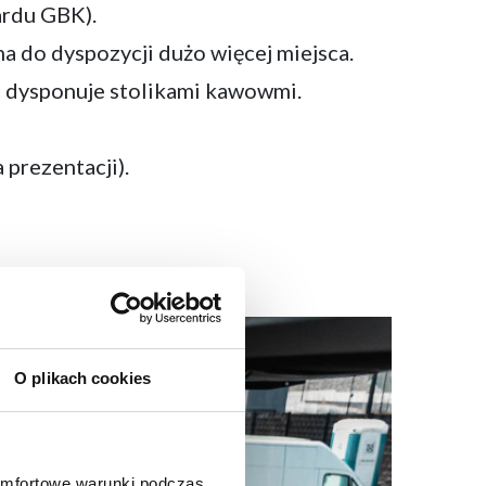
ardu GBK).
a do dyspozycji dużo więcej miejsca.
c dysponuje stolikami kawowmi.
prezentacji).
O plikach cookies
omfortowe warunki podczas