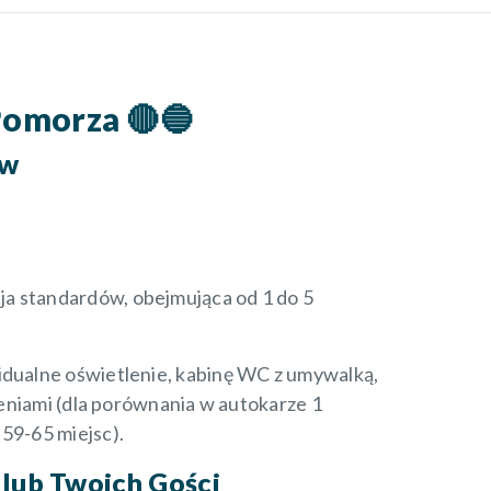
Pomorza 🔴🔵
ów
ja standardów, obejmująca od 1 do 5
idualne oświetlenie, kabinę WC z umywalką,
zeniami (dla porównania w autokarze 1
59-65 miejsc).
lub Twoich Gości