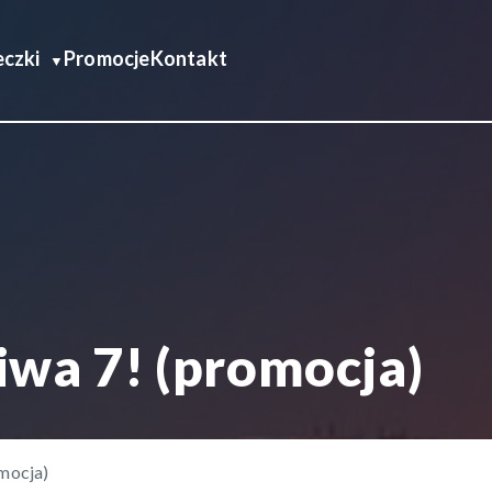
czki
Promocje
Kontakt
iwa 7! (promocja)
omocja)