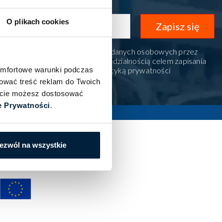
O plikach cookies
Zapisz się
 zgodę na przetwarzanie moich danych osobowych przez
e! spółka z ograniczoną odpowiedzialnością celem zapisania
omfortowe warunki podczas
ewslettera. Zapoznałem się z Polityką prywatności
czoną
tutaj
.
sować treść reklam do Twoich
iście możesz dostosować
e Prywatności
.
ezwól na wszystkie