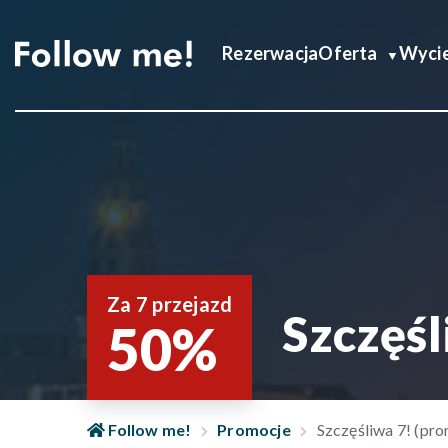
Rezerwacja
Oferta
Wycie
Za 7 przejazd
Szczęśl
50%
Follow me!
Promocje
Szczęśliwa 7! (pr