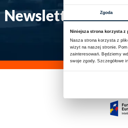
Newsletter
Zawsze a
Zgoda
promocja
specjaln
Niniejsza strona korzysta z
Nasza strona korzysta z pl
wizyt na naszej stronie. Po
zainteresowań. Będziemy wdz
swoje zgody. Szczegółowe in