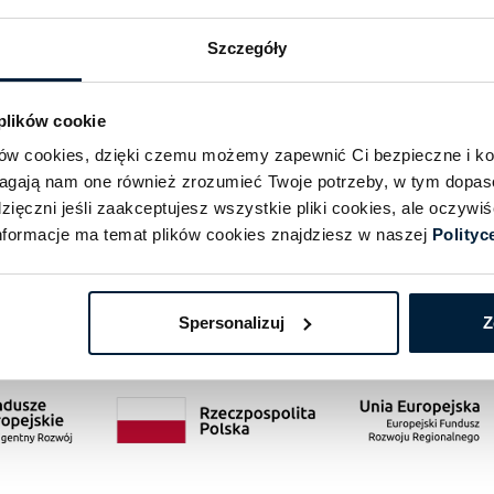
ktualne informacje o
Szczegóły
ch, zniżkach, ofertach
ych.
Wyrażam
 plików cookie
Follow m
ików cookies, dzięki czemu możemy zapewnić Ci bezpieczne i k
się do n
zamiesz
magają nam one również zrozumieć Twoje potrzeby, w tym dopa
ięczni jeśli zaakceptujesz wszystkie pliki cookies, ale oczyw
formacje ma temat plików cookies znajdziesz w naszej
Polityc
Spersonalizuj
Z