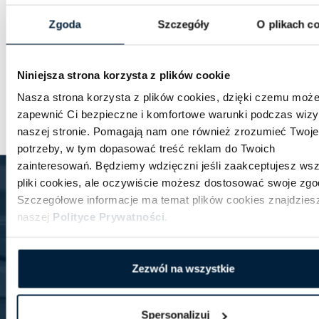
aplikację na smartfony przygotowaną w języku
Zgoda
Szczegóły
O plikach c
polskim” — mówi Miłosława Szelestowicz-Molska,
doradczyni klienta w oddziale Sparkasse w Gartz.
Niniejsza strona korzysta z plików cookie
Sprawdź więcej informacji o oddziale Sparkasse w
Gartz –
TUTAJ
.
Nasza strona korzysta z plików cookies, dzięki czemu moż
zapewnić Ci bezpieczne i komfortowe warunki podczas wizy
naszej stronie. Pomagają nam one również zrozumieć Twoje
potrzeby, w tym dopasować treść reklam do Twoich
zainteresowań. Będziemy wdzięczni jeśli zaakceptujesz wsz
Newsletter
pliki cookies, ale oczywiście możesz dostosować swoje zgo
Zawsze aktualne informacje o promocjach, zniżkach,
Szczegółowe informacje ma temat plików cookies znajdzies
ofertach specjalnych.
naszej
Polityce Prywatności
.
Zapisz się
Zezwól na wszystkie
Wyrażam zgodę na przetwarzanie moich danych osobowych przez
Follow me! spółka z ograniczoną odpowiedzialnością celem
zapisania się do newslettera. Zapoznałem się z Polityką
prywatności zamieszczoną
tutaj
.
Spersonalizuj