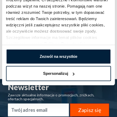
Przy okazji przypominamy, że na lotnisko Goleniów
podczas wizyt na naszej stronie. Pomagają nam one
dojedziesz punktualnie i komfortowo, zamawiając
również zrozumieć Twoje potrzeby, w tym dopasować
jedną z poniższych usług Follow me!:
treść reklam do Twoich zainteresowań. Będziemy
wdzięczni jeśli zaakceptujesz wszystkie pliki cookies,
AIRPORT Szczecin – połączenia
ale oczywiście możesz dostosować swoje zgody.
Szczegółowe informacje ma temat plików cookies
autokarowe
znajdziesz w naszej
Polityce Prywatności
.
Smart Taxi
Business Taxi
Zezwól na wszystkie
Spersonalizuj
Newsletter
Zawsze aktualne informacje o promocjach, zniżkach,
ofertach specjalnych.
Zapisz się