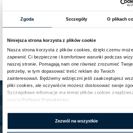
Zgoda
Szczegóły
O plikach c
Niniejsza strona korzysta z plików cookie
Nasza strona korzysta z plików cookies, dzięki czemu moż
zapewnić Ci bezpieczne i komfortowe warunki podczas wizy
naszej stronie. Pomagają nam one również zrozumieć Twoje
potrzeby, w tym dopasować treść reklam do Twoich
zainteresowań. Będziemy wdzięczni jeśli zaakceptujesz wsz
pliki cookies, ale oczywiście możesz dostosować swoje zgo
Newsletter
Szczegółowe informacje ma temat plików cookies znajdzies
Zawsze aktualne informacje o promocjach, zniżkach,
naszej
Polityce Prywatności
.
ofertach specjalnych.
Zapisz się
Zezwól na wszystkie
Wyrażam zgodę na przetwarzanie moich danych osobowych przez