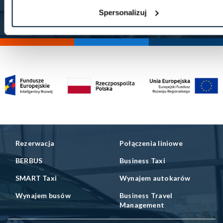
Follow me! spółka z ograniczoną odpowiedzialnością celem
zapisania się do newslettera. Zapoznałem się z Polityką
Spersonalizuj
prywatności zamieszczoną
tutaj
.
Rezerwacja
Połączenia liniowe
BERBUS
Business Taxi
SMART Taxi
Wynajem autokarów
Wynajem busów
Business Travel
Management