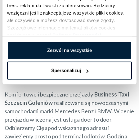
miejsca w autobusie.
treść reklam do Twoich zainteresowań. Będziemy
wdzięczni jeśli zaakceptujesz wszystkie pliki cookies,
Lotnisko Goleniów jak
ale oczywiście możesz dostosować swoje zgody.
Szczegółowe informacje ma temat plików cookies
dojechać na poranny
znajdziesz w naszej
Polityce Prywatności
.
LOT?
Zezwól na wszystkie
Najwygodniejszą formą dojazdu pod połączenie
LOT
Spersonalizuj
Szczecin – Warszawa
,
LOT Warszawa – Szczecin
jest
przejazd indywidualny Follow me!
Komfortowe i bezpieczne przejazdy
Business Taxi
Szczecin Goleniów
realizowane są nowoczesnymi
samochodami marki Mercedes Benz i BMW. W cenie
przejazdu wliczona jest usługa door to door.
Odbierzemy Cię spod wskazanego adresu i
zawieziemy prosto pod terminal odlotów. Godzina