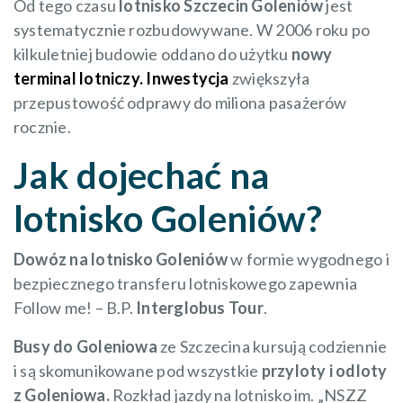
Od tego czasu
lotnisko Szczecin Goleniów
jest
systematycznie rozbudowywane. W 2006 roku po
kilkuletniej budowie oddano do użytku
nowy
terminal lotniczy. Inwestycja
zwiększyła
przepustowość odprawy do miliona pasażerów
rocznie.
Jak dojechać na
lotnisko Goleniów?
Dowóz na lotnisko Goleniów
w formie wygodnego i
bezpiecznego transferu lotniskowego zapewnia
Follow me! – B.P.
Interglobus Tour
.
Busy do Goleniowa
ze Szczecina kursują codziennie
i są skomunikowane pod wszystkie
przyloty i odloty
z Goleniowa.
Rozkład jazdy na lotnisko im. „NSZZ