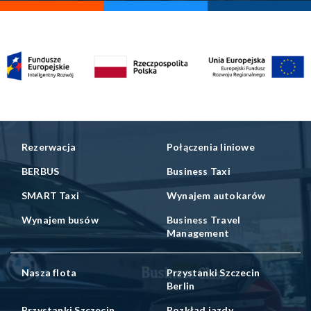
Rezerwacja
Połączenia liniowe
BERBUS
Business Taxi
SMART Taxi
Wynajem autokarów
Wynajem busów
Business Travel
Management
Nasza flota
Przystanki Szczecin
Berlin
Przystanki Szczecin
Rozkład jazdy