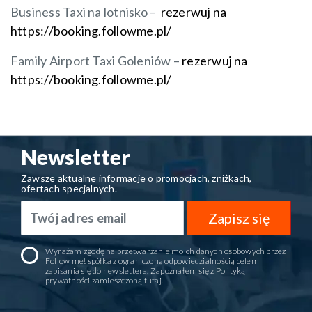
Business Taxi na lotnisko –
rezerwuj na
https://booking.followme.pl/
Family Airport Taxi Goleniów –
rezerwuj na
https://booking.followme.pl/
Newsletter
Zawsze aktualne informacje o promocjach, zniżkach,
ofertach specjalnych.
Zapisz się
Wyrażam zgodę na przetwarzanie moich danych osobowych przez
Follow me! spółka z ograniczoną odpowiedzialnością celem
zapisania się do newslettera. Zapoznałem się z Polityką
prywatności zamieszczoną
tutaj
.