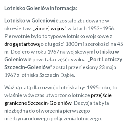
Lotnisko Goleniów informacja:
Lotnisko w Goleniowie
zostało zbudowane w
okresie tzw. „
zimnej wojny
” w latach 1953–1956.
Pierwotnie było to typowe lotnisko wojskowe z
drogą startową
o długości 1800 m i szerokości na 45
m. Dopiero w roku 1967 na wojskowym
lotnisku w
Goleniowie
powstała część cywilna. „
Port Lotniczy
Szczecin-Goleniów
” został przeniesiony 23 maja
1967 z lotniska Szczecin Dąbie.
Ważną datą dla rozwoju lotniska był 1995 roku, to
właśnie wówczas utworzono lotnicze
przejście
graniczne Szczecin-Goleniów
. Decyzja ta była
niezbędna do otworzenia pierwszego
międzynarodowego połączenia lotniczego.